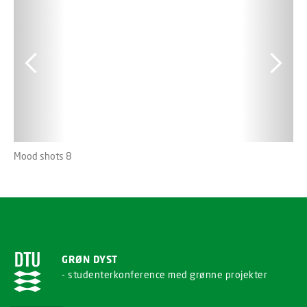
Mood shots 8
Mo
GRØN DYST
- studenterkonference med grønne projekter