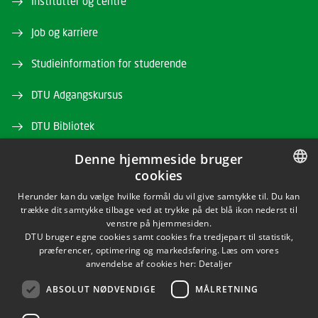
Institutter og centre
Job og karriere
Studieinformation for studerende
DTU Adgangskursus
DTU Bibliotek
Denne hjemmeside bruger
DTU Orbit
cookies
DANISH
Herunder kan du vælge hvilke formål du vil give samtykke til. Du kan
trække dit samtykke tilbage ved at trykke på det blå ikon nederst til
DANISH
venstre på hjemmesiden.
DTU bruger egne cookies samt cookies fra tredjepart til statistik,
ENGLISH
præferencer, optimering og markedsføring. Læs om vores
FACEBOOK
anvendelse af cookies her:
Detaljer
ABSOLUT NØDVENDIGE
MÅLRETNING
YOUTUBE