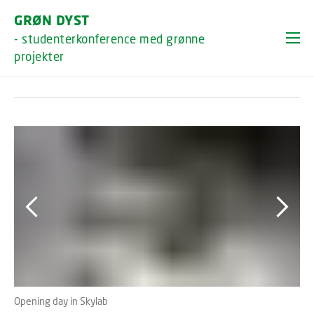
GÅ TIL PRIMÆRT INDHOLD (TRYK ENTER).
GRØN DYST
- studenterkonference med grønne
Billeder
projekter
Opening day in Skylab
Wel